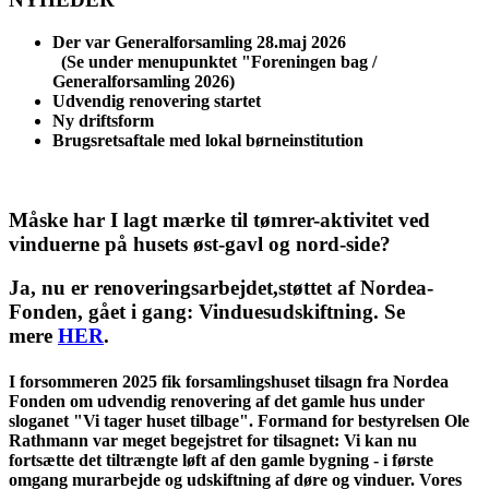
Der var Generalforsamling 28.maj 2026
(Se under menupunktet "Foreningen bag /
Generalforsamling 2026)
Udvendig renovering startet
Ny driftsform
Brugsretsaftale med lokal børneinstitution
Måske har I lagt mærke til tømrer-aktivitet ved
vinduerne på husets øst-gavl og nord-side?
Ja, nu er renoveringsarbejdet,
støttet af Nordea-
Fonden,
gået i gang: Vinduesudskiftning.
Se
mere
HER
.
I forsommeren 2025 fik forsamlingshuset tilsagn fra
Nordea
Fonden om udvendig renovering af det gamle hus under
sloganet "Vi tager huset tilbage".
Formand for bestyrelsen Ole
Rathmann var meget begejstret for tilsagnet: Vi kan nu
fortsætte det tiltrængte løft af den gamle bygning - i første
omgang murarbejde og udskiftning af døre og vinduer. Vores