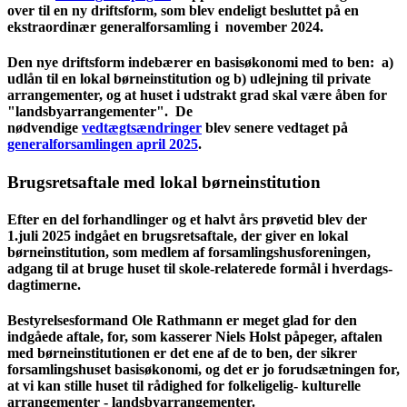
over til en ny driftsform, som blev endeligt besluttet på en
e
kstraordinær generalforsamling i november 2024.
Den nye driftsform indebærer en basisøkonomi med to ben:
a)
udlån til en lokal børneinstitution og b) udlejning til private
arrangementer, og at huset
i udstrakt grad skal være åben for
"landsbyarrangementer".
De
nødvendige
vedtægtsændringer
blev senere vedtaget på
generalforsamlingen april 2025
.
B
rugsretsaftale
med lokal børneinstitution
E
fter en del forhandlinger og et halvt års prøvetid blev der
1.juli 2025 indgået en brugsretsaftale, der giver en lokal
børneinstitution, som medlem af forsamlingshusforeningen,
adgang til at bruge huset til skole-relaterede formål i hverdags-
dagtimerne.
Bestyrelsesformand Ole Rathmann er meget glad for den
indgåede aftale, for, som kasserer Niels Holst påpeger, aftalen
med børneinstitutionen er det ene af de to ben, der sikrer
forsamlingshuset basisøkonomi, og det er jo forudsætningen for,
at vi kan stille huset til rådighed for folkeligelig- kulturelle
arrangementer - landsbyarrangementer.