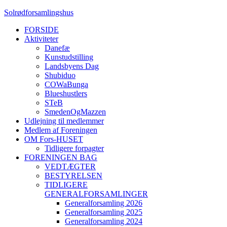
Solrødforsamlingshus
FORSIDE
Aktiviteter
Danefæ
Kunstudstilling
Landsbyens Dag
Shubiduo
COWaBunga
Blueshustlers
STeB
SmedenOgMazzen
Udlejning til medlemmer
Medlem af Foreningen
OM Fors-HUSET
Tidligere forpagter
FORENINGEN BAG
VEDTÆGTER
BESTYRELSEN
TIDLIGERE
GENERALFORSAMLINGER
Generalforsamling 2026
Generalforsamling 2025
Generalforsamling 2024