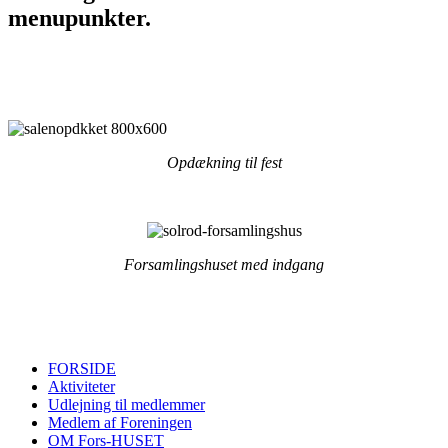
menupunkter.
Opdækning til fest
Forsamlingshuset med indgang
Solrød Forsamlingshus | Solrød Byvej 14 | 2680 Solrød Strand
Joomla leveret af
Designheroes.net
FORSIDE
Aktiviteter
Udlejning til medlemmer
Medlem af Foreningen
OM Fors-HUSET